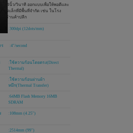
เร็ว 4นิ้ว/วินาที ออกแบบเพื่อให้พอดีและ
ขนาดเล็กที่มีพื้นที่จำกัด เช่น ในโรง
ย์ ร้านค้าปลีก
:300dpi (12dots/mm)
าร
:4"/second
์
:ใช้ความร้อนโดยตรง(Direct
Thermal)
:ใช้ความร้อนผ่านผ้า
หมึก(Thermal Transfer)
ำ
:64MB Flash Memory 16MB
SDRAM
ร
:108mm (4.25")
:2514mm (99")