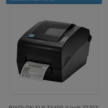
BIXOLON SLP-TX400 4 inch TT/DT