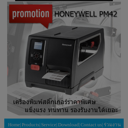
Home
|
Products
|
Service
|
Download
|
Contact us
|
ร่วมงาน